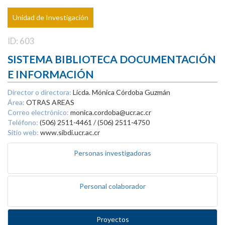
Unidad de Investigación
ID: 603
SISTEMA BIBLIOTECA DOCUMENTACIÓN
E INFORMACIÓN
Director o directora:
Licda. Mónica Córdoba Guzmán
Área:
OTRAS AREAS
Correo electrónico:
monica.cordoba@ucr.ac.cr
Teléfono:
(506) 2511-4461 / (506) 2511-4750
Sitio web:
www.sibdi.ucr.ac.cr
Personas investigadoras
Personal colaborador
Proyectos