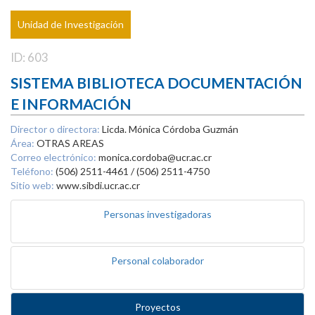
Unidad de Investigación
ID: 603
SISTEMA BIBLIOTECA DOCUMENTACIÓN
E INFORMACIÓN
Director o directora:
Licda. Mónica Córdoba Guzmán
Área:
OTRAS AREAS
Correo electrónico:
monica.cordoba@ucr.ac.cr
Teléfono:
(506) 2511-4461 / (506) 2511-4750
Sitio web:
www.sibdi.ucr.ac.cr
Personas investigadoras
Personal colaborador
Proyectos