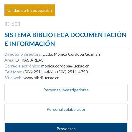
Unidad de Investigación
ID: 603
SISTEMA BIBLIOTECA DOCUMENTACIÓN
E INFORMACIÓN
Director o directora:
Licda. Mónica Córdoba Guzmán
Área:
OTRAS AREAS
Correo electrónico:
monica.cordoba@ucr.ac.cr
Teléfono:
(506) 2511-4461 / (506) 2511-4750
Sitio web:
www.sibdi.ucr.ac.cr
Personas investigadoras
Personal colaborador
Proyectos