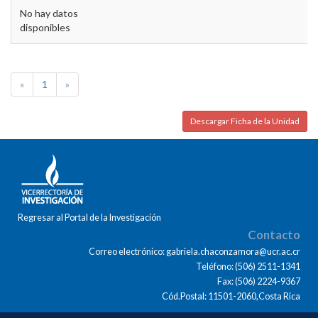
No hay datos
disponibles
«
1
»
Descargar Ficha de la Unidad
Regresar al Portal de la Investigación
Contacto
Correo electrónico: gabriela.chaconzamora@ucr.ac.cr
Teléfono: (506) 2511-1341
Fax: (506) 2224-9367
Cód.Postal: 11501-2060,Costa Rica