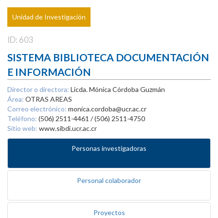
Unidad de Investigación
ID: 603
SISTEMA BIBLIOTECA DOCUMENTACIÓN
E INFORMACIÓN
Director o directora:
Licda. Mónica Córdoba Guzmán
Área:
OTRAS AREAS
Correo electrónico:
monica.cordoba@ucr.ac.cr
Teléfono:
(506) 2511-4461 / (506) 2511-4750
Sitio web:
www.sibdi.ucr.ac.cr
Personas investigadoras
Personal colaborador
Proyectos