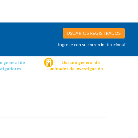
USUARIOS REGISTRADOS
Ingrese con su correo institucional
o general de
Listado general de
stigadores
unidades de investigación