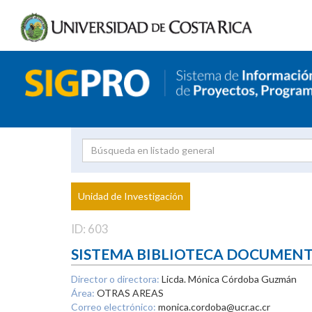
Investigador
Uni
Proyecto
Unidad de Investigación
inves
ID: 603
SISTEMA BIBLIOTECA DOCUMEN
Director o directora:
Licda. Mónica Córdoba Guzmán
Área:
OTRAS AREAS
Correo electrónico:
monica.cordoba@ucr.ac.cr