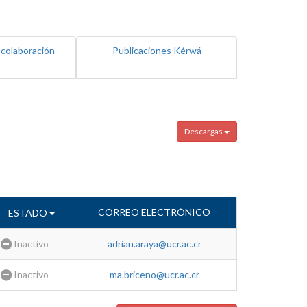
 colaboración
Publicaciones Kérwá
Descargas
CORREO ELECTRÓNICO
ESTADO
Inactivo
adrian.araya@ucr.ac.cr
Inactivo
ma.briceno@ucr.ac.cr