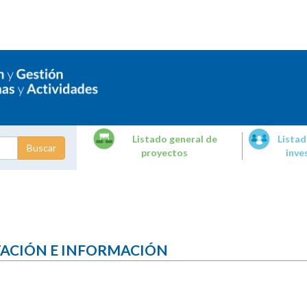
Listado general de
Listad
proyectos
inve
dades de
tigación
TACIÓN E INFORMACIÓN