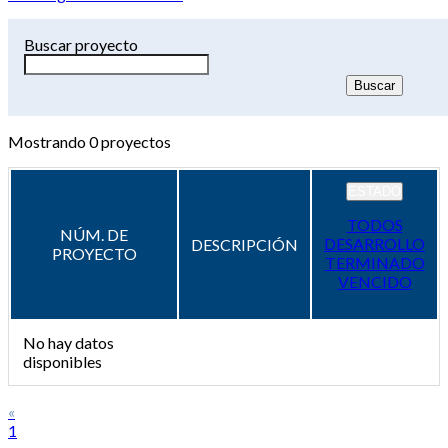
Buscar proyecto
Mostrando
0
proyectos
ESTADO
TODOS
NÚM. DE
DESARROLLO
DESCRIPCIÓN
PROYECTO
TERMINADO
VENCIDO
No hay datos
disponibles
«
1