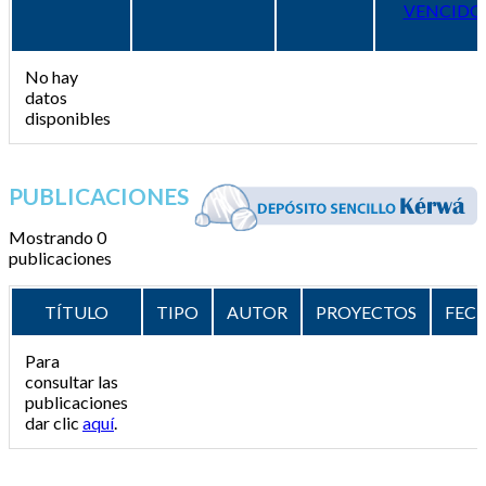
VENCIDO
No hay
datos
disponibles
PUBLICACIONES
Mostrando 0
publicaciones
TÍTULO
TIPO
AUTOR
PROYECTOS
FEC
Para
consultar las
publicaciones
dar clic
aquí
.