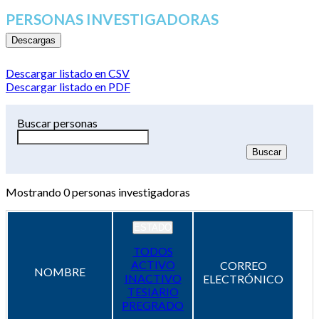
PERSONAS INVESTIGADORAS
Descargas
Descargar listado en CSV
Descargar listado en PDF
Buscar personas
Mostrando
0
personas investigadoras
ESTADO
TODOS
ACTIVO
CORREO
NOMBRE
INACTIVO
ELECTRÓNICO
TESIARIO
PREGRADO