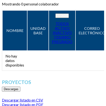
Mostrando
0
personal colaborador
ESTADO
TODOS
ACTIVO
UNIDAD
CORREO
NOMBRE
INACTIVO
BASE
ELECTRÓNICO
TESIARIO
PREGRADO
No hay
datos
disponibles
PROYECTOS
Descargas
Descargar listado en CSV
Descargar listado en PDF