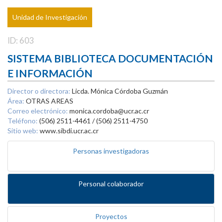
Unidad de Investigación
ID: 603
SISTEMA BIBLIOTECA DOCUMENTACIÓN
E INFORMACIÓN
Director o directora:
Licda. Mónica Córdoba Guzmán
Área:
OTRAS AREAS
Correo electrónico:
monica.cordoba@ucr.ac.cr
Teléfono:
(506) 2511-4461 / (506) 2511-4750
Sitio web:
www.sibdi.ucr.ac.cr
Personas investigadoras
Personal colaborador
Proyectos