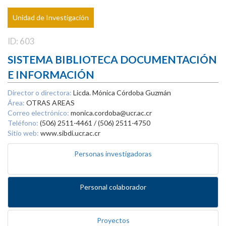
Unidad de Investigación
ID: 603
SISTEMA BIBLIOTECA DOCUMENTACIÓN
E INFORMACIÓN
Director o directora:
Licda. Mónica Córdoba Guzmán
Área:
OTRAS AREAS
Correo electrónico:
monica.cordoba@ucr.ac.cr
Teléfono:
(506) 2511-4461 / (506) 2511-4750
Sitio web:
www.sibdi.ucr.ac.cr
Personas investigadoras
Personal colaborador
Proyectos