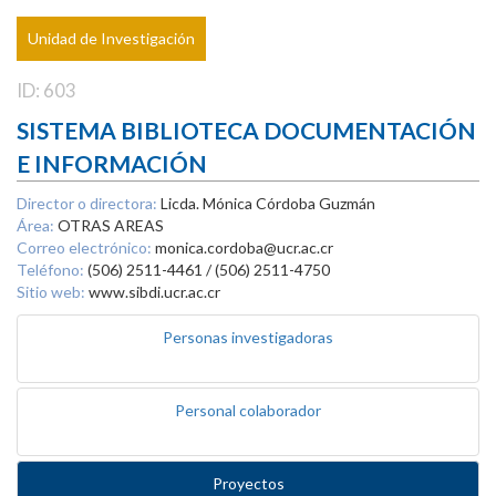
Unidad de Investigación
ID: 603
SISTEMA BIBLIOTECA DOCUMENTACIÓN
E INFORMACIÓN
Director o directora:
Licda. Mónica Córdoba Guzmán
Área:
OTRAS AREAS
Correo electrónico:
monica.cordoba@ucr.ac.cr
Teléfono:
(506) 2511-4461 / (506) 2511-4750
Sitio web:
www.sibdi.ucr.ac.cr
Personas investigadoras
Personal colaborador
Proyectos