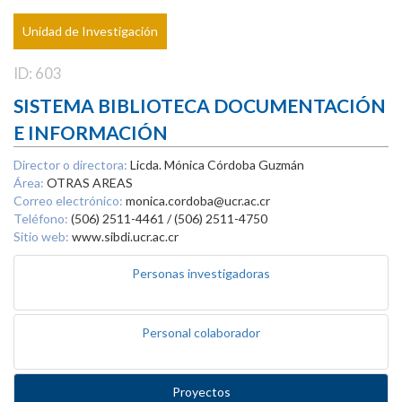
Unidad de Investigación
ID: 603
SISTEMA BIBLIOTECA DOCUMENTACIÓN
E INFORMACIÓN
Director o directora:
Licda. Mónica Córdoba Guzmán
Área:
OTRAS AREAS
Correo electrónico:
monica.cordoba@ucr.ac.cr
Teléfono:
(506) 2511-4461 / (506) 2511-4750
Sitio web:
www.sibdi.ucr.ac.cr
Personas investigadoras
Personal colaborador
Proyectos