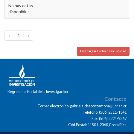
No hay datos
disponibles
«
1
»
Descargar Ficha de la Unidad
Regresar al Portal de la Investigación
Contacto
Correo electrónico: gabriela.chaconzamora@ucr.ac.cr
Teléfono: (506) 2511-1341
Fax: (506) 2224-9367
Cód.Postal: 11501-2060,Costa Rica