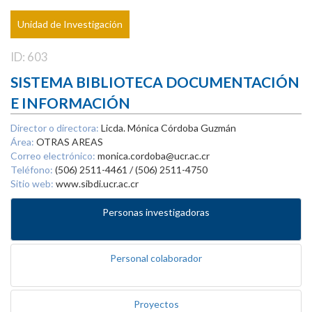
Unidad de Investigación
ID: 603
SISTEMA BIBLIOTECA DOCUMENTACIÓN
E INFORMACIÓN
Director o directora:
Licda. Mónica Córdoba Guzmán
Área:
OTRAS AREAS
Correo electrónico:
monica.cordoba@ucr.ac.cr
Teléfono:
(506) 2511-4461 / (506) 2511-4750
Sitio web:
www.sibdi.ucr.ac.cr
Personas investigadoras
Personal colaborador
Proyectos