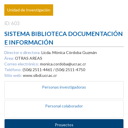
Unidad de Investigación
ID: 603
SISTEMA BIBLIOTECA DOCUMENTACIÓN
E INFORMACIÓN
Director o directora:
Licda. Mónica Córdoba Guzmán
Área:
OTRAS AREAS
Correo electrónico:
monica.cordoba@ucr.ac.cr
Teléfono:
(506) 2511-4461 / (506) 2511-4750
Sitio web:
www.sibdi.ucr.ac.cr
Personas investigadoras
Personal colaborador
Proyectos