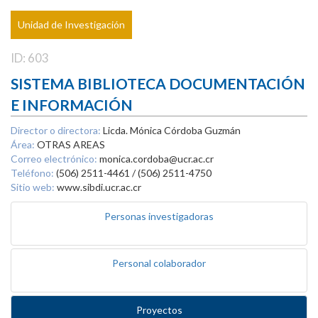
Unidad de Investigación
ID: 603
SISTEMA BIBLIOTECA DOCUMENTACIÓN
E INFORMACIÓN
Director o directora:
Licda. Mónica Córdoba Guzmán
Área:
OTRAS AREAS
Correo electrónico:
monica.cordoba@ucr.ac.cr
Teléfono:
(506) 2511-4461 / (506) 2511-4750
Sitio web:
www.sibdi.ucr.ac.cr
Personas investigadoras
Personal colaborador
Proyectos