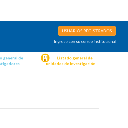
USUARIOS REGISTRADOS
Ingrese con su correo institucional
o general de
Listado general de
stigadores
unidades de investigación