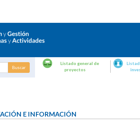
Listado general de
Listad
proyectos
inve
dades de
tigación
TACIÓN E INFORMACIÓN