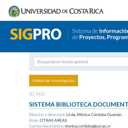
Investigador
Uni
Proyecto
Unidad de Investigación
inves
ID: 603
SISTEMA BIBLIOTECA DOCUMEN
Director o directora:
Licda. Mónica Córdoba Guzmán
Área:
OTRAS AREAS
Correo electrónico:
monica.cordoba@ucr.ac.cr