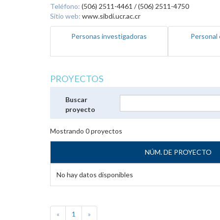
Teléfono:
(506) 2511-4461 / (506) 2511-4750
Sitio web:
www.sibdi.ucr.ac.cr
Personas investigadoras
Personal 
PROYECTOS
Buscar
proyecto
Mostrando
0
proyectos
NÚM. DE PROYECTO
No hay datos disponibles
«
1
»