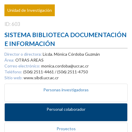
Unidad de Investigación
ID: 603
SISTEMA BIBLIOTECA DOCUMENTACIÓN
E INFORMACIÓN
Director o directora:
Licda. Mónica Córdoba Guzmán
Área:
OTRAS AREAS
Correo electrónico:
monica.cordoba@ucr.ac.cr
Teléfono:
(506) 2511-4461 / (506) 2511-4750
Sitio web:
www.sibdi.ucr.ac.cr
Personas investigadoras
Personal colaborador
Proyectos