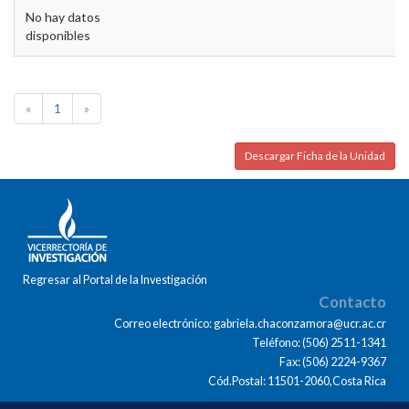
No hay datos
disponibles
«
1
»
Descargar Ficha de la Unidad
Regresar al Portal de la Investigación
Contacto
Correo electrónico: gabriela.chaconzamora@ucr.ac.cr
Teléfono: (506) 2511-1341
Fax: (506) 2224-9367
Cód.Postal: 11501-2060,Costa Rica