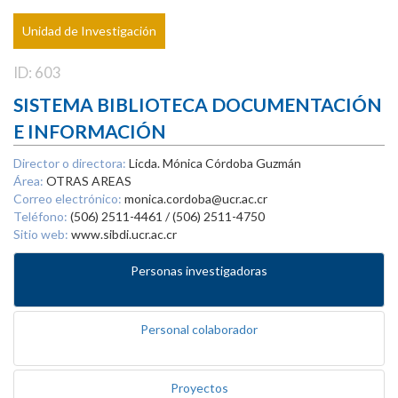
Unidad de Investigación
ID: 603
SISTEMA BIBLIOTECA DOCUMENTACIÓN
E INFORMACIÓN
Director o directora:
Licda. Mónica Córdoba Guzmán
Área:
OTRAS AREAS
Correo electrónico:
monica.cordoba@ucr.ac.cr
Teléfono:
(506) 2511-4461 / (506) 2511-4750
Sitio web:
www.sibdi.ucr.ac.cr
Personas investigadoras
Personal colaborador
Proyectos