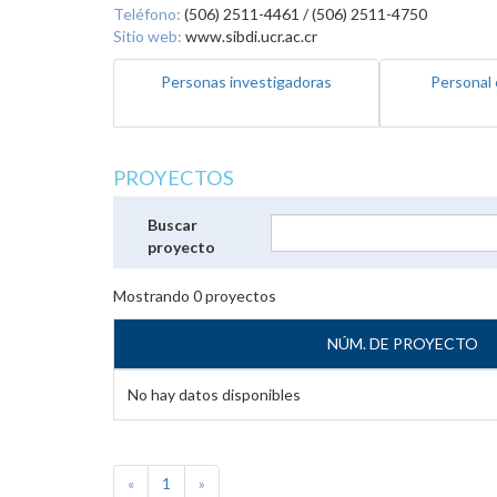
Teléfono:
(506) 2511-4461 / (506) 2511-4750
Sitio web:
www.sibdi.ucr.ac.cr
Personas investigadoras
Personal 
PROYECTOS
Buscar
proyecto
Mostrando
0
proyectos
NÚM. DE PROYECTO
No hay datos disponibles
«
1
»