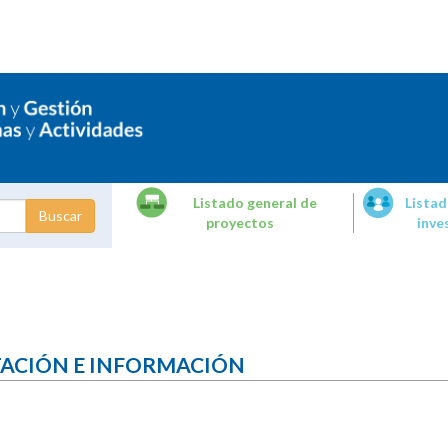
Listado general de
Listad
proyectos
inve
dades de
tigación
TACIÓN E INFORMACIÓN