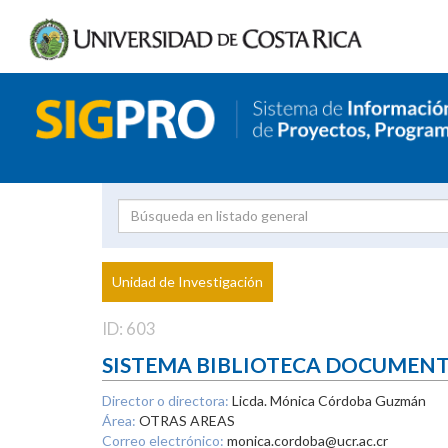
Investigador
Uni
Proyecto
Unidad de Investigación
inves
ID: 603
SISTEMA BIBLIOTECA DOCUMEN
Director o directora:
Licda. Mónica Córdoba Guzmán
Área:
OTRAS AREAS
Correo electrónico:
monica.cordoba@ucr.ac.cr