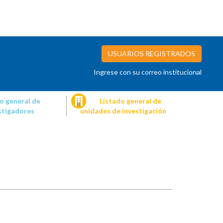
USUARIOS REGISTRADOS
Ingrese con su correo institucional
o general de
Listado general de
stigadores
unidades de investigación