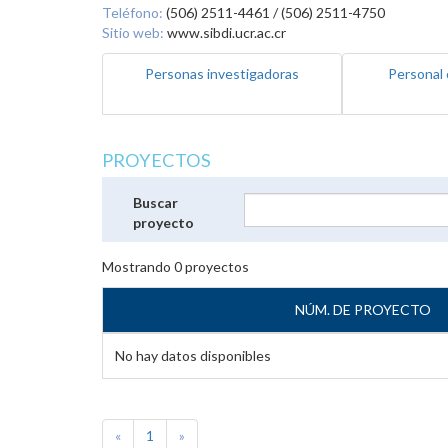
Teléfono:
(506) 2511-4461 / (506) 2511-4750
Sitio web:
www.sibdi.ucr.ac.cr
Personas investigadoras
Personal 
PROYECTOS
Buscar
proyecto
Mostrando
0
proyectos
NÚM. DE PROYECTO
No hay datos disponibles
«
1
»