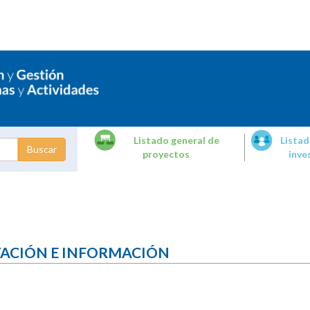
Listado general de
Listad
proyectos
inve
dades de
tigación
TACIÓN E INFORMACIÓN