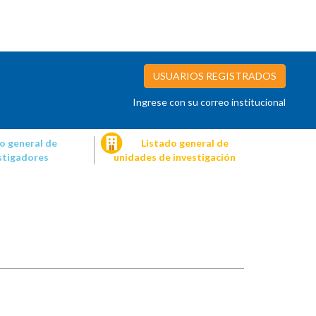
USUARIOS REGISTRADOS
Ingrese con su correo institucional
o general de
Listado general de
stigadores
unidades de investigación