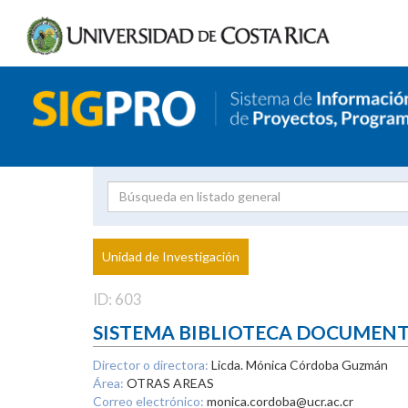
Investigador
Uni
Proyecto
Unidad de Investigación
inves
ID: 603
SISTEMA BIBLIOTECA DOCUMEN
Director o directora:
Licda. Mónica Córdoba Guzmán
Área:
OTRAS AREAS
Correo electrónico:
monica.cordoba@ucr.ac.cr