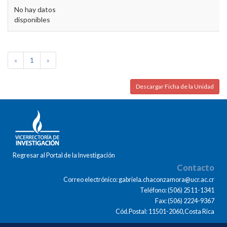
No hay datos
disponibles
«
1
»
Descargar Ficha de la Unidad
Regresar al Portal de la Investigación
Contacto
Correo electrónico: gabriela.chaconzamora@ucr.ac.cr
Teléfono: (506) 2511-1341
Fax: (506) 2224-9367
Cód.Postal: 11501-2060,Costa Rica