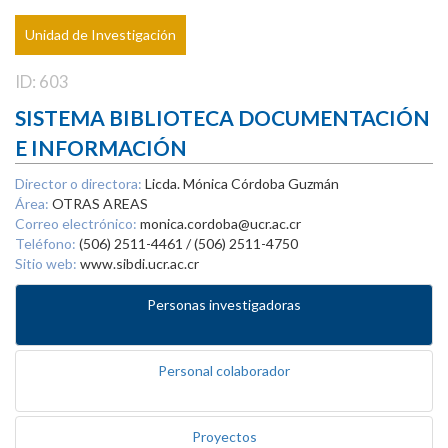
Unidad de Investigación
ID: 603
SISTEMA BIBLIOTECA DOCUMENTACIÓN
E INFORMACIÓN
Director o directora:
Licda. Mónica Córdoba Guzmán
Área:
OTRAS AREAS
Correo electrónico:
monica.cordoba@ucr.ac.cr
Teléfono:
(506) 2511-4461 / (506) 2511-4750
Sitio web:
www.sibdi.ucr.ac.cr
Personas investigadoras
Personal colaborador
Proyectos