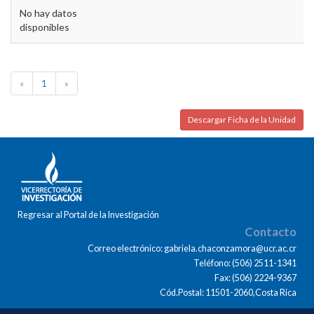
No hay datos
disponibles
«
1
»
Descargar Ficha de la Unidad
Regresar al Portal de la Investigación
Contacto
Correo electrónico: gabriela.chaconzamora@ucr.ac.cr
Teléfono: (506) 2511-1341
Fax: (506) 2224-9367
Cód.Postal: 11501-2060,Costa Rica