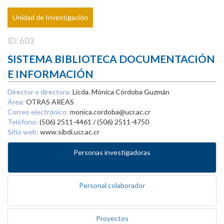
Unidad de Investigación
ID: 603
SISTEMA BIBLIOTECA DOCUMENTACIÓN
E INFORMACIÓN
Director o directora:
Licda. Mónica Córdoba Guzmán
Área:
OTRAS AREAS
Correo electrónico:
monica.cordoba@ucr.ac.cr
Teléfono:
(506) 2511-4461 / (506) 2511-4750
Sitio web:
www.sibdi.ucr.ac.cr
Personas investigadoras
Personal colaborador
Proyectos