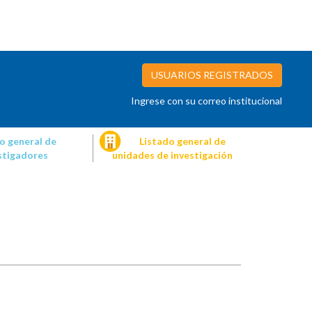
USUARIOS REGISTRADOS
Ingrese con su correo institucional
o general de
Listado general de
stigadores
unidades de investigación