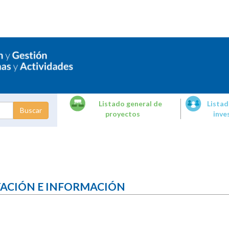
Listado general de
Listad
proyectos
inve
dades de
tigación
TACIÓN E INFORMACIÓN