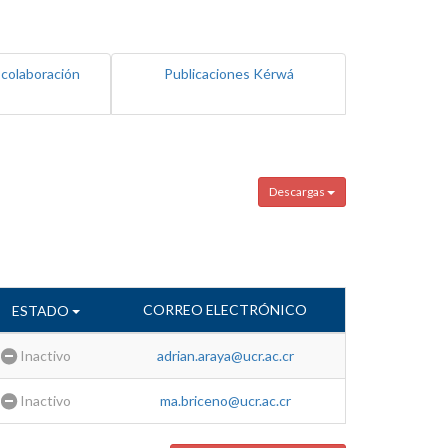
 colaboración
Publicaciones Kérwá
Descargas
CORREO ELECTRÓNICO
ESTADO
Inactivo
adrian.araya@ucr.ac.cr
Inactivo
ma.briceno@ucr.ac.cr