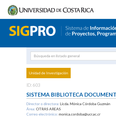
Investigador
Uni
Proyecto
Unidad de Investigación
inves
ID: 603
SISTEMA BIBLIOTECA DOCUMEN
Director o directora:
Licda. Mónica Córdoba Guzmán
Área:
OTRAS AREAS
Correo electrónico:
monica.cordoba@ucr.ac.cr