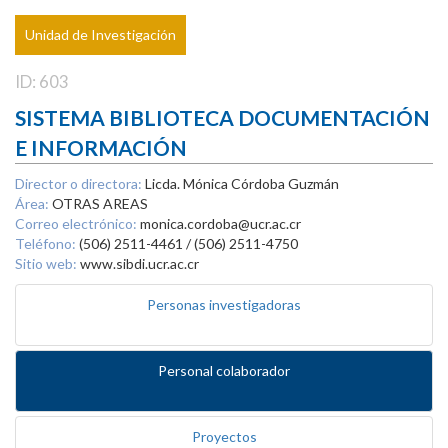
Unidad de Investigación
ID: 603
SISTEMA BIBLIOTECA DOCUMENTACIÓN
E INFORMACIÓN
Director o directora:
Licda. Mónica Córdoba Guzmán
Área:
OTRAS AREAS
Correo electrónico:
monica.cordoba@ucr.ac.cr
Teléfono:
(506) 2511-4461 / (506) 2511-4750
Sitio web:
www.sibdi.ucr.ac.cr
Personas investigadoras
Personal colaborador
Proyectos