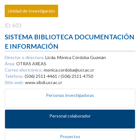
Unidad de Investigación
ID: 603
SISTEMA BIBLIOTECA DOCUMENTACIÓN
E INFORMACIÓN
Director o directora:
Licda. Mónica Córdoba Guzmán
Área:
OTRAS AREAS
Correo electrónico:
monica.cordoba@ucr.ac.cr
Teléfono:
(506) 2511-4461 / (506) 2511-4750
Sitio web:
www.sibdi.ucr.ac.cr
Personas investigadoras
Personal colaborador
Proyectos