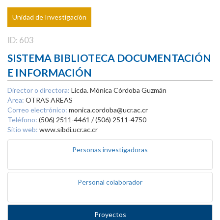
Unidad de Investigación
ID: 603
SISTEMA BIBLIOTECA DOCUMENTACIÓN
E INFORMACIÓN
Director o directora:
Licda. Mónica Córdoba Guzmán
Área:
OTRAS AREAS
Correo electrónico:
monica.cordoba@ucr.ac.cr
Teléfono:
(506) 2511-4461 / (506) 2511-4750
Sitio web:
www.sibdi.ucr.ac.cr
Personas investigadoras
Personal colaborador
Proyectos