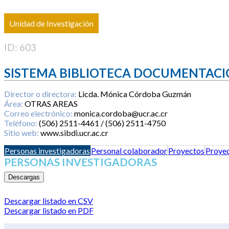
Unidad de Investigación
ID: 603
SISTEMA BIBLIOTECA DOCUMENTACI
Director o directora:
Licda. Mónica Córdoba Guzmán
Área:
OTRAS AREAS
Correo electrónico:
monica.cordoba@ucr.ac.cr
Teléfono:
(506) 2511-4461 / (506) 2511-4750
Sitio web:
www.sibdi.ucr.ac.cr
Personas investigadoras
Personal colaborador
Proyectos
Proyec
PERSONAS INVESTIGADORAS
Descargas
Descargar listado en CSV
Descargar listado en PDF