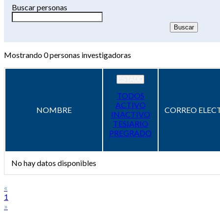
Buscar personas
Mostrando
0
personas investigadoras
ESTADO
TODOS
ACTIVO
NOMBRE
CORREO ELEC
INACTIVO
TESIARIO
PREGRADO
No hay datos disponibles
«
1
»