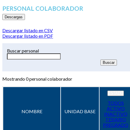
PERSONAL COLABORADOR
Descargas
Descargar listado en CSV
Descargar listado en PDF
Buscar personal
Mostrando
0
personal colaborador
ESTADO
TODOS
ACTIVO
NOMBRE
UNIDAD BASE
INACTIVO
TESIARIO
PREGRADO