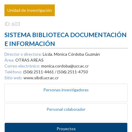
Unidad de Investigación
ID: 603
SISTEMA BIBLIOTECA DOCUMENTACIÓN
E INFORMACIÓN
Director o directora:
Licda. Mónica Córdoba Guzmán
Área:
OTRAS AREAS
Correo electrónico:
monica.cordoba@ucr.ac.cr
Teléfono:
(506) 2511-4461 / (506) 2511-4750
Sitio web:
www.sibdi.ucr.ac.cr
Personas investigadoras
Personal colaborador
Proyectos