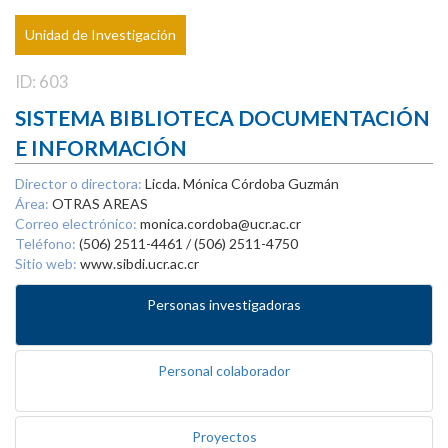
Unidad de Investigación
ID: 603
SISTEMA BIBLIOTECA DOCUMENTACIÓN
E INFORMACIÓN
Director o directora:
Licda. Mónica Córdoba Guzmán
Área:
OTRAS AREAS
Correo electrónico:
monica.cordoba@ucr.ac.cr
Teléfono:
(506) 2511-4461 / (506) 2511-4750
Sitio web:
www.sibdi.ucr.ac.cr
Personas investigadoras
Personal colaborador
Proyectos