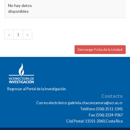
No hay datos
disponibles
«
1
»
Descargar Ficha de la Unidad
Regresar al Portal de la Investigación
Contacto
Correo electrónico: gabriela.chaconzamora@ucr.ac.cr
Teléfono: (506) 2511-1341
Fax: (506) 2224-9367
Cód.Postal: 11501-2060,Costa Rica