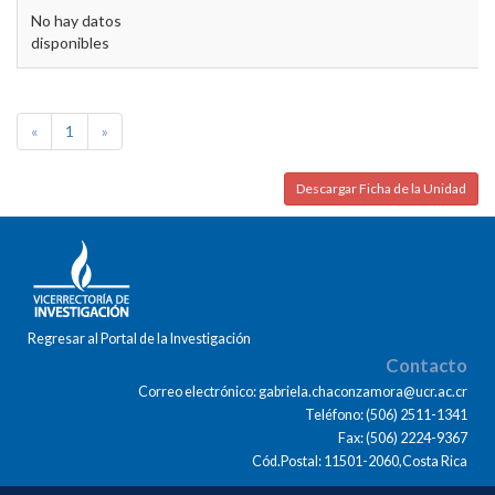
No hay datos
disponibles
«
1
»
Descargar Ficha de la Unidad
Regresar al Portal de la Investigación
Contacto
Correo electrónico: gabriela.chaconzamora@ucr.ac.cr
Teléfono: (506) 2511-1341
Fax: (506) 2224-9367
Cód.Postal: 11501-2060,Costa Rica