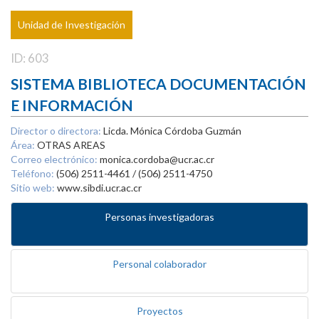
Unidad de Investigación
ID: 603
SISTEMA BIBLIOTECA DOCUMENTACIÓN
E INFORMACIÓN
Director o directora:
Licda. Mónica Córdoba Guzmán
Área:
OTRAS AREAS
Correo electrónico:
monica.cordoba@ucr.ac.cr
Teléfono:
(506) 2511-4461 / (506) 2511-4750
Sitio web:
www.sibdi.ucr.ac.cr
Personas investigadoras
Personal colaborador
Proyectos