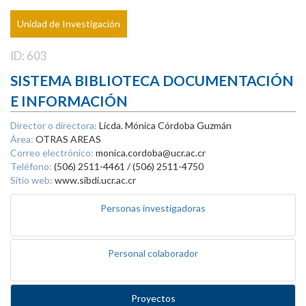
Unidad de Investigación
ID: 603
SISTEMA BIBLIOTECA DOCUMENTACIÓN
E INFORMACIÓN
Director o directora:
Licda. Mónica Córdoba Guzmán
Área:
OTRAS AREAS
Correo electrónico:
monica.cordoba@ucr.ac.cr
Teléfono:
(506) 2511-4461 / (506) 2511-4750
Sitio web:
www.sibdi.ucr.ac.cr
Personas investigadoras
Personal colaborador
Proyectos