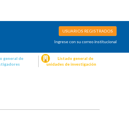
USUARIOS REGISTRADOS
Ingrese con su correo institucional
o general de
Listado general de
stigadores
unidades de investigación