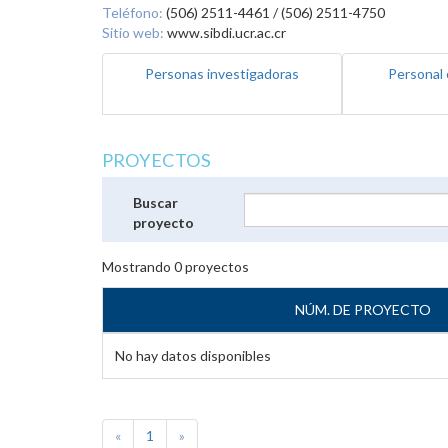
Teléfono:
(506) 2511-4461 / (506) 2511-4750
Sitio web:
www.sibdi.ucr.ac.cr
Personas investigadoras
Personal 
PROYECTOS
Buscar
proyecto
Mostrando
0
proyectos
NÚM. DE PROYECTO
No hay datos disponibles
«
1
»