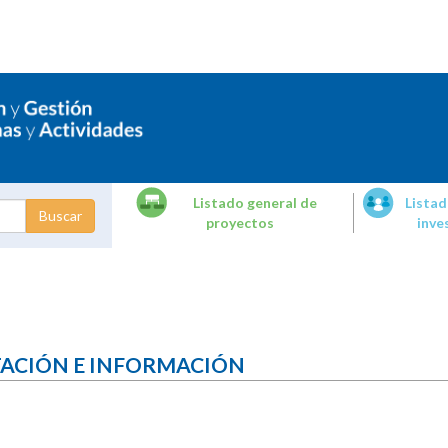
Listado general de
Listad
proyectos
inve
dades de
tigación
TACIÓN E INFORMACIÓN