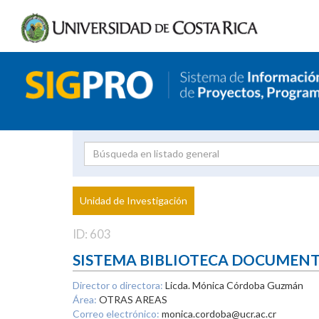
Investigador
Uni
Proyecto
Unidad de Investigación
inves
ID: 603
SISTEMA BIBLIOTECA DOCUMEN
Director o directora:
Licda. Mónica Córdoba Guzmán
Área:
OTRAS AREAS
Correo electrónico:
monica.cordoba@ucr.ac.cr