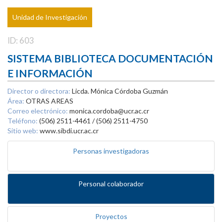
Unidad de Investigación
ID: 603
SISTEMA BIBLIOTECA DOCUMENTACIÓN
E INFORMACIÓN
Director o directora:
Licda. Mónica Córdoba Guzmán
Área:
OTRAS AREAS
Correo electrónico:
monica.cordoba@ucr.ac.cr
Teléfono:
(506) 2511-4461 / (506) 2511-4750
Sitio web:
www.sibdi.ucr.ac.cr
Personas investigadoras
Personal colaborador
Proyectos