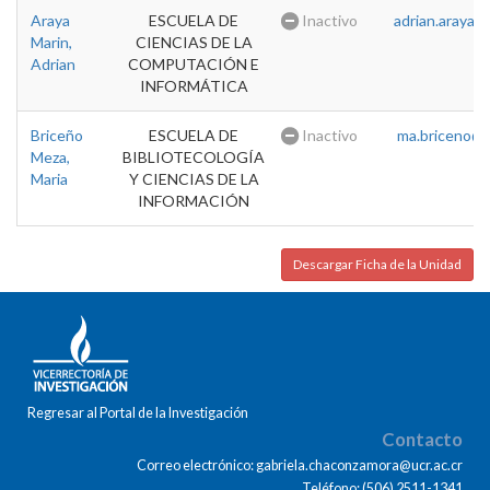
Araya
ESCUELA DE
Inactivo
adrian.araya@u
Marin,
CIENCIAS DE LA
Adrian
COMPUTACIÓN E
INFORMÁTICA
Briceño
ESCUELA DE
Inactivo
ma.briceno@u
Meza,
BIBLIOTECOLOGÍA
Maria
Y CIENCIAS DE LA
INFORMACIÓN
Descargar Ficha de la Unidad
Regresar al Portal de la Investigación
Contacto
Correo electrónico: gabriela.chaconzamora@ucr.ac.cr
Teléfono: (506) 2511-1341