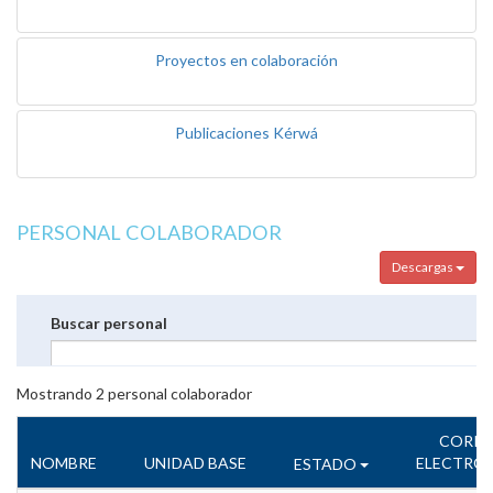
Proyectos en colaboración
Publicaciones Kérwá
PERSONAL COLABORADOR
Descargas
Buscar personal
Mostrando
2
personal colaborador
CORR
NOMBRE
UNIDAD BASE
ELECTRÓ
ESTADO