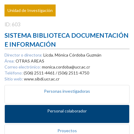
Unidad de Investigación
ID: 603
SISTEMA BIBLIOTECA DOCUMENTACIÓN
E INFORMACIÓN
Director o directora:
Licda. Mónica Córdoba Guzmán
Área:
OTRAS AREAS
Correo electrónico:
monica.cordoba@ucr.ac.cr
Teléfono:
(506) 2511-4461 / (506) 2511-4750
Sitio web:
www.sibdi.ucr.ac.cr
Personas investigadoras
Personal colaborador
Proyectos