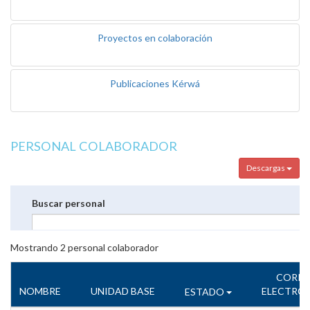
Proyectos en colaboración
Publicaciones Kérwá
PERSONAL COLABORADOR
Descargas
Buscar personal
Mostrando
2
personal colaborador
CORR
NOMBRE
UNIDAD BASE
ELECTRÓ
ESTADO