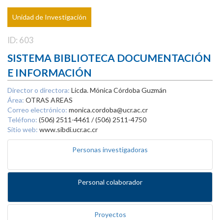
Unidad de Investigación
ID: 603
SISTEMA BIBLIOTECA DOCUMENTACIÓN
E INFORMACIÓN
Director o directora:
Licda. Mónica Córdoba Guzmán
Área:
OTRAS AREAS
Correo electrónico:
monica.cordoba@ucr.ac.cr
Teléfono:
(506) 2511-4461 / (506) 2511-4750
Sitio web:
www.sibdi.ucr.ac.cr
Personas investigadoras
Personal colaborador
Proyectos