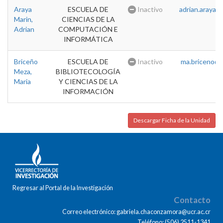
Araya
ESCUELA DE
Inactivo
adrian.araya@u
Marin,
CIENCIAS DE LA
Adrian
COMPUTACIÓN E
INFORMÁTICA
Briceño
ESCUELA DE
Inactivo
ma.briceno@u
Meza,
BIBLIOTECOLOGÍA
Maria
Y CIENCIAS DE LA
INFORMACIÓN
Descargar Ficha de la Unidad
Regresar al Portal de la Investigación
Contacto
Correo electrónico: gabriela.chaconzamora@ucr.ac.cr
Teléfono: (506) 2511-1341