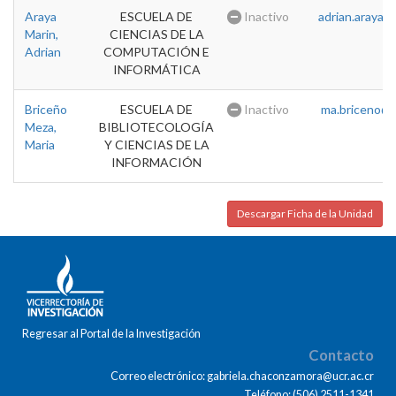
Araya
ESCUELA DE
Inactivo
adrian.araya@u
Marin,
CIENCIAS DE LA
Adrian
COMPUTACIÓN E
INFORMÁTICA
Briceño
ESCUELA DE
Inactivo
ma.briceno@u
Meza,
BIBLIOTECOLOGÍA
Maria
Y CIENCIAS DE LA
INFORMACIÓN
Descargar Ficha de la Unidad
Regresar al Portal de la Investigación
Contacto
Correo electrónico: gabriela.chaconzamora@ucr.ac.cr
Teléfono: (506) 2511-1341