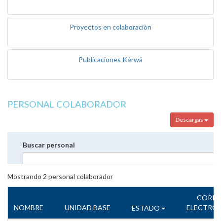
Proyectos en colaboración
Publicaciones Kérwá
PERSONAL COLABORADOR
Descargas
Buscar personal
Mostrando
2
personal colaborador
CORR
NOMBRE
UNIDAD BASE
ELECTRÓ
ESTADO