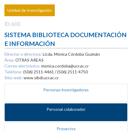
Unidad de Investigación
ID: 603
SISTEMA BIBLIOTECA DOCUMENTACIÓN
E INFORMACIÓN
Director o directora:
Licda. Mónica Córdoba Guzmán
Área:
OTRAS AREAS
Correo electrónico:
monica.cordoba@ucr.ac.cr
Teléfono:
(506) 2511-4461 / (506) 2511-4750
Sitio web:
www.sibdi.ucr.ac.cr
Personas investigadoras
Personal colaborador
Proyectos