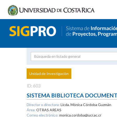
Investigador
Uni
Proyecto
Unidad de Investigación
inves
ID: 603
SISTEMA BIBLIOTECA DOCUMEN
Director o directora:
Licda. Mónica Córdoba Guzmán
Área:
OTRAS AREAS
Correo electrónico:
monica.cordoba@ucr.ac.cr