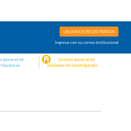
USUARIOS REGISTRADOS
Ingrese con su correo institucional
o general de
Listado general de
stigadores
unidades de investigación