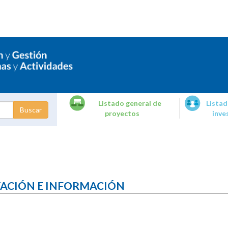
Listado general de
Listad
proyectos
inve
dades de
tigación
TACIÓN E INFORMACIÓN