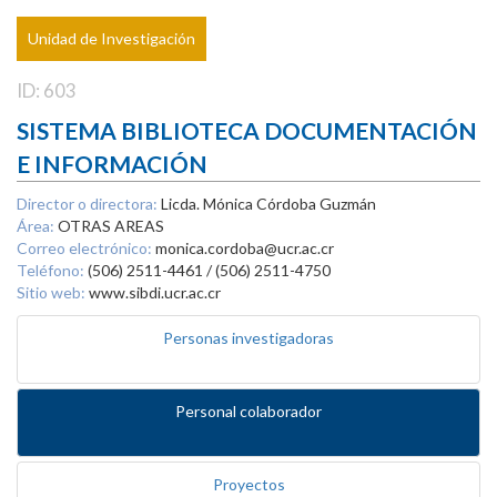
Unidad de Investigación
ID: 603
SISTEMA BIBLIOTECA DOCUMENTACIÓN
E INFORMACIÓN
Director o directora:
Licda. Mónica Córdoba Guzmán
Área:
OTRAS AREAS
Correo electrónico:
monica.cordoba@ucr.ac.cr
Teléfono:
(506) 2511-4461 / (506) 2511-4750
Sitio web:
www.sibdi.ucr.ac.cr
Personas investigadoras
Personal colaborador
Proyectos