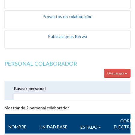
Proyectos en colaboración
Publicaciones Kérwá
PERSONAL COLABORADOR
Descargas
Buscar personal
Mostrando
2
personal colaborador
CORR
NOMBRE
UNIDAD BASE
ELECTRÓ
ESTADO