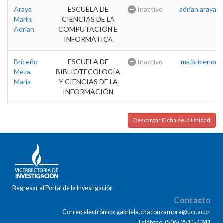
Araya
ESCUELA DE
Inactivo
adrian.araya@u
Marin,
CIENCIAS DE LA
Adrian
COMPUTACIÓN E
INFORMÁTICA
Briceño
ESCUELA DE
Inactivo
ma.briceno@u
Meza,
BIBLIOTECOLOGÍA
Maria
Y CIENCIAS DE LA
INFORMACIÓN
Descargar Ficha de la Unidad
Regresar al Portal de la Investigación
Contacto
Correo electrónico: gabriela.chaconzamora@ucr.ac.cr
Teléfono: (506) 2511-1341