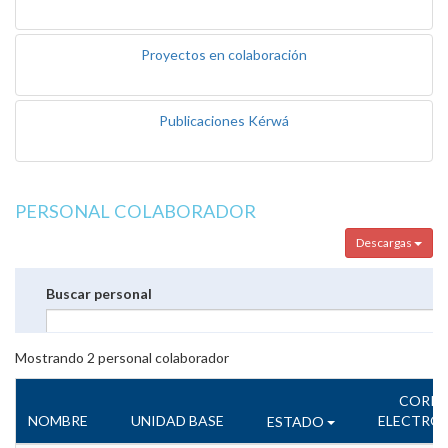
Proyectos en colaboración
Publicaciones Kérwá
PERSONAL COLABORADOR
Descargas
Buscar personal
Mostrando
2
personal colaborador
CORR
NOMBRE
UNIDAD BASE
ELECTRÓ
ESTADO