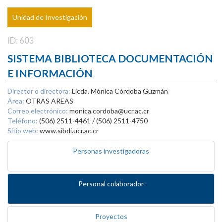
Unidad de Investigación
ID: 603
SISTEMA BIBLIOTECA DOCUMENTACIÓN
E INFORMACIÓN
Director o directora:
Licda. Mónica Córdoba Guzmán
Área:
OTRAS AREAS
Correo electrónico:
monica.cordoba@ucr.ac.cr
Teléfono:
(506) 2511-4461 / (506) 2511-4750
Sitio web:
www.sibdi.ucr.ac.cr
Personas investigadoras
Personal colaborador
Proyectos