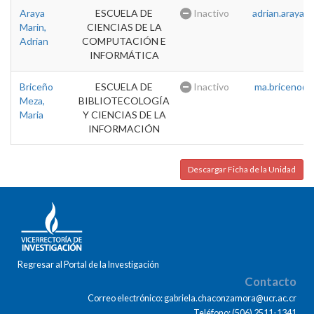
Araya
ESCUELA DE
Inactivo
adrian.araya@u
Marin,
CIENCIAS DE LA
Adrian
COMPUTACIÓN E
INFORMÁTICA
Briceño
ESCUELA DE
Inactivo
ma.briceno@u
Meza,
BIBLIOTECOLOGÍA
Maria
Y CIENCIAS DE LA
INFORMACIÓN
Descargar Ficha de la Unidad
Regresar al Portal de la Investigación
Contacto
Correo electrónico: gabriela.chaconzamora@ucr.ac.cr
Teléfono: (506) 2511-1341