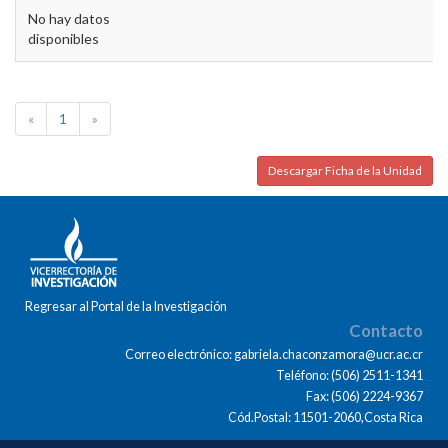
No hay datos
disponibles
«
1
»
Descargar Ficha de la Unidad
Regresar al Portal de la Investigación
Contacto
Correo electrónico: gabriela.chaconzamora@ucr.ac.cr
Teléfono: (506) 2511-1341
Fax: (506) 2224-9367
Cód.Postal: 11501-2060,Costa Rica