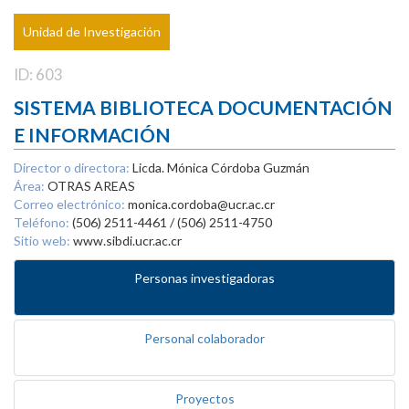
Unidad de Investigación
ID: 603
SISTEMA BIBLIOTECA DOCUMENTACIÓN
E INFORMACIÓN
Director o directora:
Licda. Mónica Córdoba Guzmán
Área:
OTRAS AREAS
Correo electrónico:
monica.cordoba@ucr.ac.cr
Teléfono:
(506) 2511-4461 / (506) 2511-4750
Sitio web:
www.sibdi.ucr.ac.cr
Personas investigadoras
Personal colaborador
Proyectos