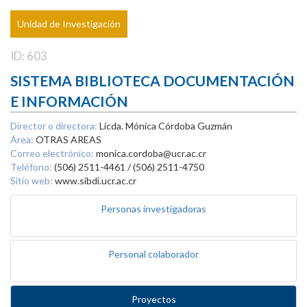
Unidad de Investigación
ID: 603
SISTEMA BIBLIOTECA DOCUMENTACIÓN
E INFORMACIÓN
Director o directora:
Licda. Mónica Córdoba Guzmán
Área:
OTRAS AREAS
Correo electrónico:
monica.cordoba@ucr.ac.cr
Teléfono:
(506) 2511-4461 / (506) 2511-4750
Sitio web:
www.sibdi.ucr.ac.cr
Personas investigadoras
Personal colaborador
Proyectos