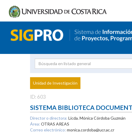
Investigador
Uni
Proyecto
Unidad de Investigación
inves
ID: 603
SISTEMA BIBLIOTECA DOCUMEN
Director o directora:
Licda. Mónica Córdoba Guzmán
Área:
OTRAS AREAS
Correo electrónico:
monica.cordoba@ucr.ac.cr