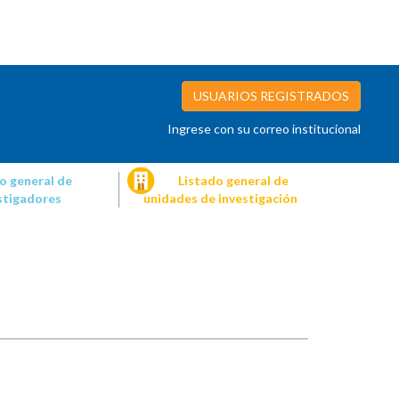
USUARIOS REGISTRADOS
Ingrese con su correo institucional
o general de
Listado general de
stigadores
unidades de investigación