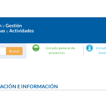
Listado general de
Listad
proyectos
inve
dades de
tigación
TACIÓN E INFORMACIÓN