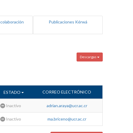
 colaboración
Publicaciones Kérwá
Descargas
CORREO ELECTRÓNICO
ESTADO
Inactivo
adrian.araya@ucr.ac.cr
Inactivo
ma.briceno@ucr.ac.cr