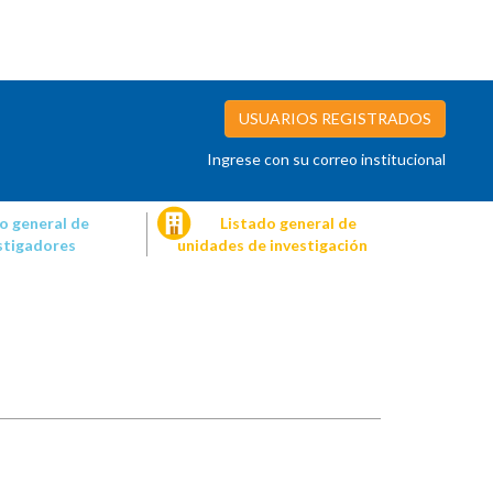
USUARIOS REGISTRADOS
Ingrese con su correo institucional
o general de
Listado general de
stigadores
unidades de investigación