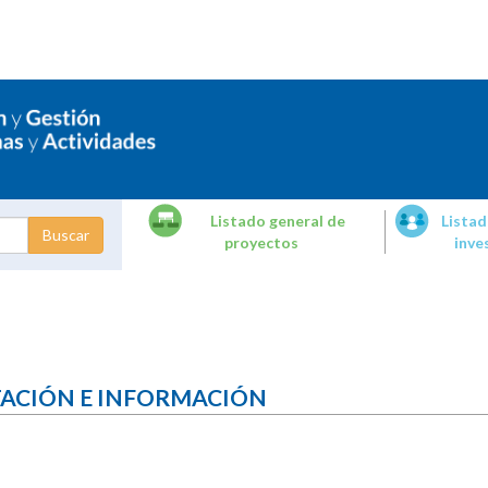
Listado general de
Listad
proyectos
inve
dades de
tigación
TACIÓN E INFORMACIÓN