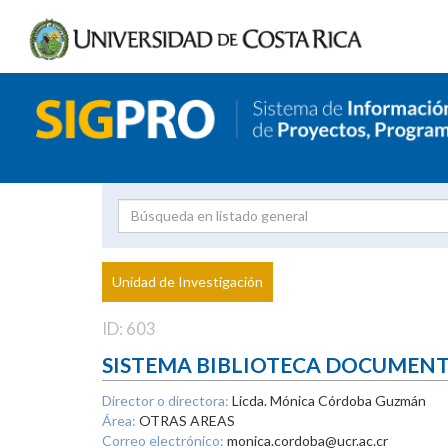
Investigador
Uni
Proyecto
Unidad de Investigación
inves
ID: 603
SISTEMA BIBLIOTECA DOCUMEN
Director o directora:
Licda. Mónica Córdoba Guzmán
Área:
OTRAS AREAS
Correo electrónico:
monica.cordoba@ucr.ac.cr