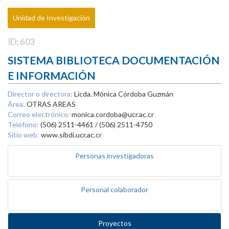
Unidad de Investigación
ID: 603
SISTEMA BIBLIOTECA DOCUMENTACIÓN
E INFORMACIÓN
Director o directora:
Licda. Mónica Córdoba Guzmán
Área:
OTRAS AREAS
Correo electrónico:
monica.cordoba@ucr.ac.cr
Teléfono:
(506) 2511-4461 / (506) 2511-4750
Sitio web:
www.sibdi.ucr.ac.cr
Personas investigadoras
Personal colaborador
Proyectos