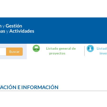
Listado general de
Listad
proyectos
inve
dades de
tigación
TACIÓN E INFORMACIÓN