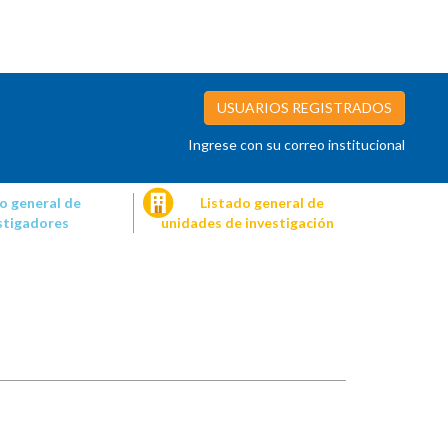
USUARIOS REGISTRADOS
Ingrese con su correo institucional
o general de
Listado general de
stigadores
unidades de investigación