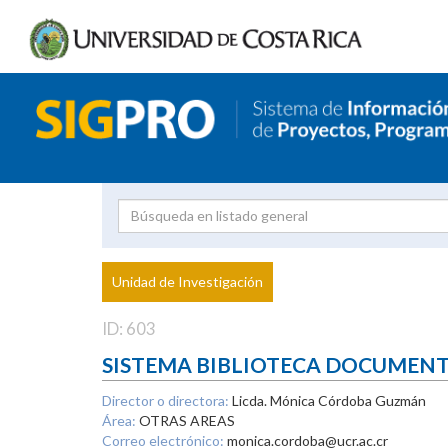
Investigador
Uni
Proyecto
Unidad de Investigación
inves
ID: 603
SISTEMA BIBLIOTECA DOCUMEN
Director o directora:
Licda. Mónica Córdoba Guzmán
Área:
OTRAS AREAS
Correo electrónico:
monica.cordoba@ucr.ac.cr