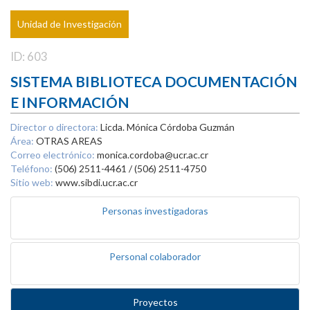
Unidad de Investigación
ID: 603
SISTEMA BIBLIOTECA DOCUMENTACIÓN
E INFORMACIÓN
Director o directora:
Licda. Mónica Córdoba Guzmán
Área:
OTRAS AREAS
Correo electrónico:
monica.cordoba@ucr.ac.cr
Teléfono:
(506) 2511-4461 / (506) 2511-4750
Sitio web:
www.sibdi.ucr.ac.cr
Personas investigadoras
Personal colaborador
Proyectos