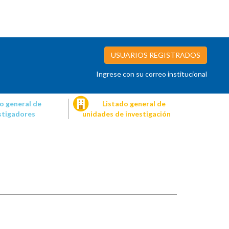
USUARIOS REGISTRADOS
Ingrese con su correo institucional
o general de
Listado general de
stigadores
unidades de investigación