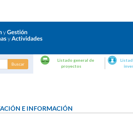
Listado general de
Listad
proyectos
inve
dades de
tigación
TACIÓN E INFORMACIÓN