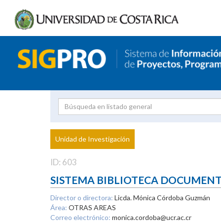
Investigador
Uni
Proyecto
Unidad de Investigación
inves
ID: 603
SISTEMA BIBLIOTECA DOCUMEN
Director o directora:
Licda. Mónica Córdoba Guzmán
Área:
OTRAS AREAS
Correo electrónico:
monica.cordoba@ucr.ac.cr