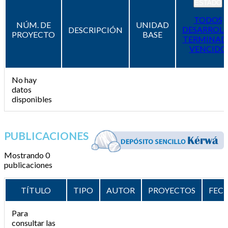
ESTADO
TODOS
NÚM. DE
UNIDAD
DESARROL
DESCRIPCIÓN
PROYECTO
BASE
TERMINAD
VENCIDO
No hay
datos
disponibles
PUBLICACIONES
Mostrando 0
publicaciones
TÍTULO
TIPO
AUTOR
PROYECTOS
FEC
Para
consultar las