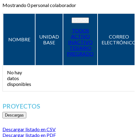
Mostrando
0
personal colaborador
ESTADO
TODOS
ACTIVO
UNIDAD
CORREO
NOMBRE
INACTIVO
BASE
ELECTRÓNICO
TESIARIO
PREGRADO
No hay
datos
disponibles
PROYECTOS
Descargas
Descargar listado en CSV
Descargar listado en PDF