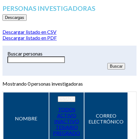
PERSONAS INVESTIGADORAS
Descargas
Descargar listado en CSV
Descargar listado en PDF
Buscar personas
Mostrando
0
personas investigadoras
ESTADO
TODOS
ACTIVO
CORREO
NOMBRE
INACTIVO
ELECTRÓNICO
TESIARIO
PREGRADO