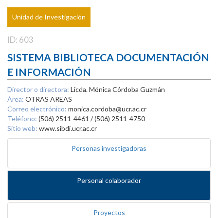
Unidad de Investigación
ID: 603
SISTEMA BIBLIOTECA DOCUMENTACIÓN
E INFORMACIÓN
Director o directora:
Licda. Mónica Córdoba Guzmán
Área:
OTRAS AREAS
Correo electrónico:
monica.cordoba@ucr.ac.cr
Teléfono:
(506) 2511-4461 / (506) 2511-4750
Sitio web:
www.sibdi.ucr.ac.cr
Personas investigadoras
Personal colaborador
Proyectos