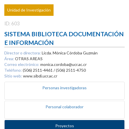
Unidad de Investigación
ID: 603
SISTEMA BIBLIOTECA DOCUMENTACIÓN
E INFORMACIÓN
Director o directora:
Licda. Mónica Córdoba Guzmán
Área:
OTRAS AREAS
Correo electrónico:
monica.cordoba@ucr.ac.cr
Teléfono:
(506) 2511-4461 / (506) 2511-4750
Sitio web:
www.sibdi.ucr.ac.cr
Personas investigadoras
Personal colaborador
Proyectos