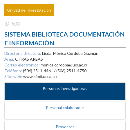
Unidad de Investigación
ID: 603
SISTEMA BIBLIOTECA DOCUMENTACIÓN
E INFORMACIÓN
Director o directora:
Licda. Mónica Córdoba Guzmán
Área:
OTRAS AREAS
Correo electrónico:
monica.cordoba@ucr.ac.cr
Teléfono:
(506) 2511-4461 / (506) 2511-4750
Sitio web:
www.sibdi.ucr.ac.cr
Personas investigadoras
Personal colaborador
Proyectos