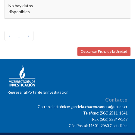
No hay datos
disponibles
«
1
»
Descargar Ficha de la Unidad
Regresar al Portal de la Investigación
Contacto
Correo electrónico: gabriela.chaconzamora@ucr.ac.cr
Teléfono: (506) 2511-1341
Fax: (506) 2224-9367
Cód.Postal: 11501-2060,Costa Rica