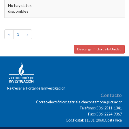
No hay datos
disponibles
«
1
»
Descargar Ficha de la Unidad
Regresar al Portal de la Investigación
Contacto
Correo electrónico: gabriela.chaconzamora@ucr.ac.cr
Teléfono: (506) 2511-1341
Fax: (506) 2224-9367
Cód.Postal: 11501-2060,Costa Rica