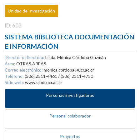
Unidad de Investigación
ID: 603
SISTEMA BIBLIOTECA DOCUMENTACIÓN
E INFORMACIÓN
Director o directora:
Licda. Mónica Córdoba Guzmán
Área:
OTRAS AREAS
Correo electrónico:
monica.cordoba@ucr.ac.cr
Teléfono:
(506) 2511-4461 / (506) 2511-4750
Sitio web:
www.sibdi.ucr.ac.cr
Personas investigadoras
Personal colaborador
Proyectos